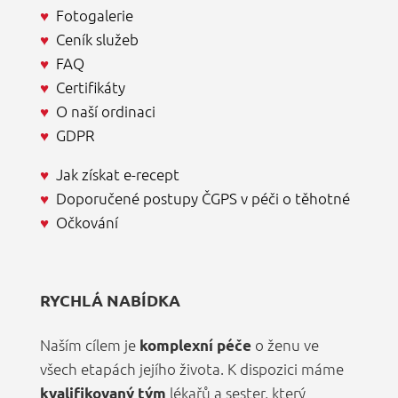
♥
Fotogalerie
♥
Ceník služeb
♥
FAQ
♥
Certifikáty
♥
O naší ordinaci
♥
GDPR
♥
Jak získat e-recept
♥
Doporučené postupy ČGPS v péči o těhotné
♥
Očkování
RYCHLÁ NABÍDKA
Naším cílem je
o ženu ve
komplexní péče
všech etapách jejího života. K dispozici máme
lékařů a sester, který
kvalifikovaný tým