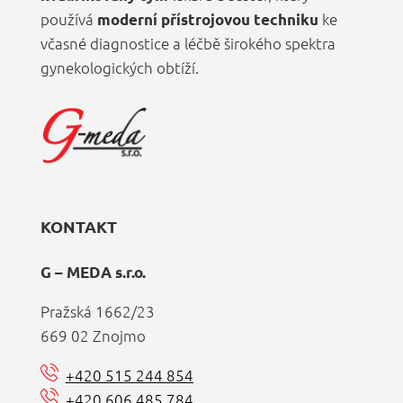
používá
ke
moderní přístrojovou techniku
včasné diagnostice a léčbě širokého spektra
gynekologických obtíží.
KONTAKT
G – MEDA s.r.o.
Pražská 1662/23
669 02 Znojmo
+420 515 244 854
+420 606 485 784