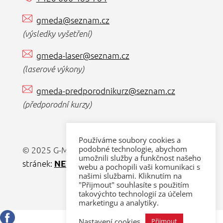
gmeda@seznam.cz
(výsledky vyšetření)
gmeda-laser@seznam.cz
(laserové výkony)
gmeda-predporodnikurz@seznam.cz
(předporodní kurzy)
Používáme soubory cookies a
podobné technologie, abychom
© 2025 G-MEDA s.r.o. |
Tvorba webových
umožnili služby a funkčnost našeho
stránek:
NET boost
webu a pochopili vaši komunikaci s
našimi službami. Kliknutím na
"Přijmout" souhlasíte s použitím
takovýchto technologií za účelem
marketingu a analytiky.
Nastavení cookies
Přijmout