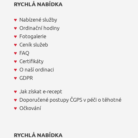
RYCHLÁ NABÍDKA
♥
Nabízené služby
♥
Ordinační hodiny
♥
Fotogalerie
♥
Ceník služeb
♥
FAQ
♥
Certifikáty
♥
O naší ordinaci
♥
GDPR
♥
Jak získat e-recept
♥
Doporučené postupy ČGPS v péči o těhotné
♥
Očkování
RYCHLÁ NABÍDKA