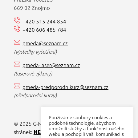
669 02 Znojmo
+420 515 244 854
+420 606 485 784
gmeda@seznam.cz
(výsledky vyšetření)
gmeda-laser@seznam.cz
(laserové výkony)
gmeda-predporodnikurz@seznam.cz
(předporodní kurzy)
Používáme soubory cookies a
podobné technologie, abychom
© 2025 G-MEDA s.r.o. |
Tvorba webových
umožnili služby a funkčnost našeho
stránek:
NET boost
webu a pochopili vaši komunikaci s