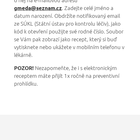
o něj na e-mailovou adresu
. Zadejte celé jméno a
gmeda@seznam.cz
datum narození. Obdržíte notifikovaný email
ze SÚKL (Státní ústav pro kontrolu léčiv), jako
kód k otevření použijte své rodné číslo. Soubor
se Vám pak zobrazí jako recept, který si buď
vytisknete nebo ukážete v mobilním telefonu v
lékárně.
Nezapomeňte, že i s elektronickým
POZOR!
receptem máte přijít 1x ročně na preventivní
prohlídku.