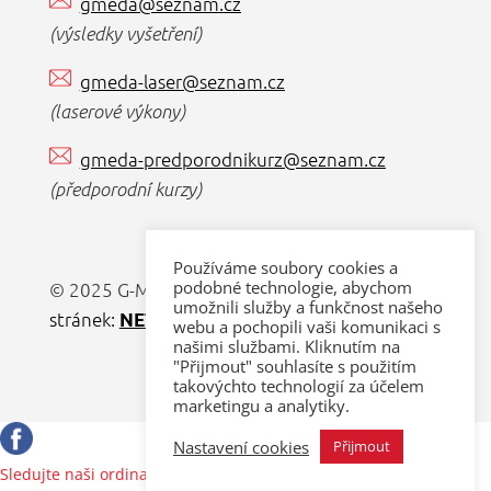
gmeda@seznam.cz
(výsledky vyšetření)
gmeda-laser@seznam.cz
(laserové výkony)
gmeda-predporodnikurz@seznam.cz
(předporodní kurzy)
Používáme soubory cookies a
podobné technologie, abychom
© 2025 G-MEDA s.r.o. |
Tvorba webových
umožnili služby a funkčnost našeho
stránek:
NET boost
webu a pochopili vaši komunikaci s
našimi službami. Kliknutím na
"Přijmout" souhlasíte s použitím
takovýchto technologií za účelem
marketingu a analytiky.
Nastavení cookies
Přijmout
Sledujte naši ordinaci