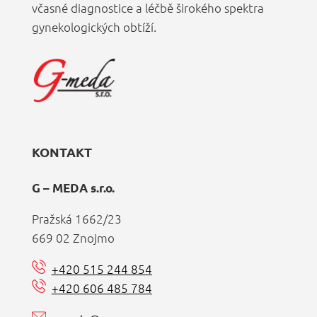
včasné diagnostice a léčbě širokého spektra
gynekologických obtíží.
KONTAKT
G – MEDA s.r.o.
Pražská 1662/23
669 02 Znojmo
+420 515 244 854
+420 606 485 784