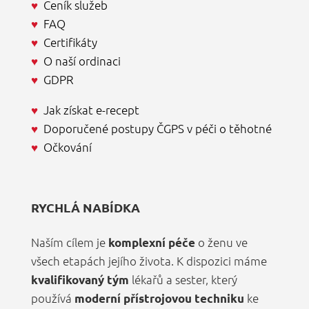
♥
Ceník služeb
♥
FAQ
♥
Certifikáty
♥
O naší ordinaci
♥
GDPR
♥
Jak získat e-recept
♥
Doporučené postupy ČGPS v péči o těhotné
♥
Očkování
RYCHLÁ NABÍDKA
Naším cílem je
o ženu ve
komplexní péče
všech etapách jejího života. K dispozici máme
lékařů a sester, který
kvalifikovaný tým
používá
ke
moderní přístrojovou techniku