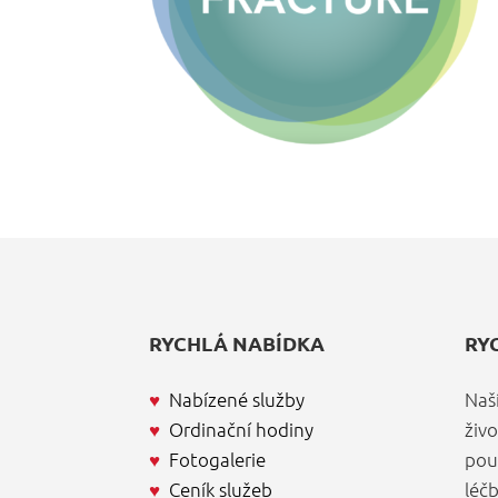
RYCHLÁ NABÍDKA
RY
♥
Nabízené služby
Naš
♥
Ordinační hodiny
živ
♥
Fotogalerie
pou
♥
Ceník služeb
léč