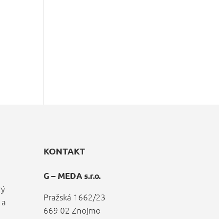
KONTAKT
G – MEDA s.r.o.
rý
Pražská 1662/23
 a
669 02 Znojmo