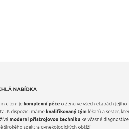
CHLÁ NABÍDKA
ím cílem je
o ženu ve všech etapách jejího
komplexní péče
ota. K dispozici máme
lékařů a sester, kte
kvalifikovaný tým
žívá
ke včasné diagnostice
moderní přístrojovou techniku
bě širokého spektra gynekologických obtíží.