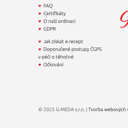
♥
FAQ
♥
Certifikáty
♥
O naší ordinaci
♥
GDPR
♥
Jak získat e-recept
♥
Doporučené postupy ČGPS
v péči o těhotné
♥
Očkování
© 2025 G-MEDA s.r.o. |
Tvorba webových 